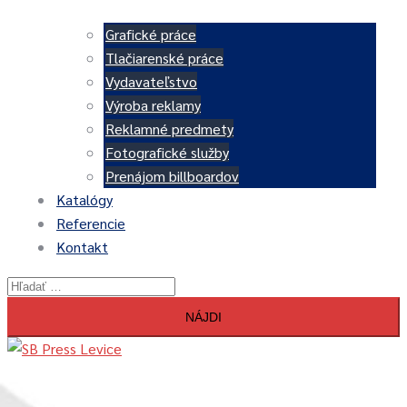
Grafické práce
Tlačiarenské práce
Vydavateľstvo
Výroba reklamy
Reklamné predmety
Fotografické služby
Prenájom billboardov
Katalógy
Referencie
Kontakt
Hľadať:
Close
menu