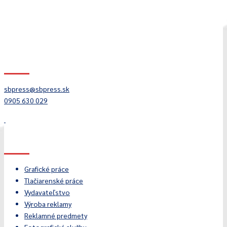
Kontakt
sbpress@sbpress.sk
0905 630 029
Služby
Grafické práce
Tlačiarenské práce
Vydavateľstvo
Výroba reklamy
Reklamné predmety