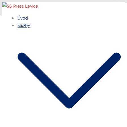
Preskočiť
na
Úvod
obsah
Služby